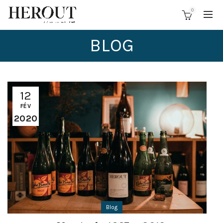
0
BLOG
12
FÉV
2020
Blog