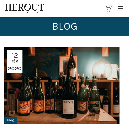
0
BLOG
12
FÉV
2020
Blog