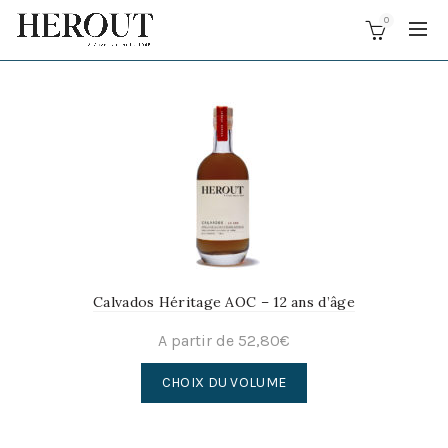
0
Calvados Héritage AOC – 12 ans d’âge
A partir de
52,80
€
Ce
CHOIX DU VOLUME
produit
a
plusieurs