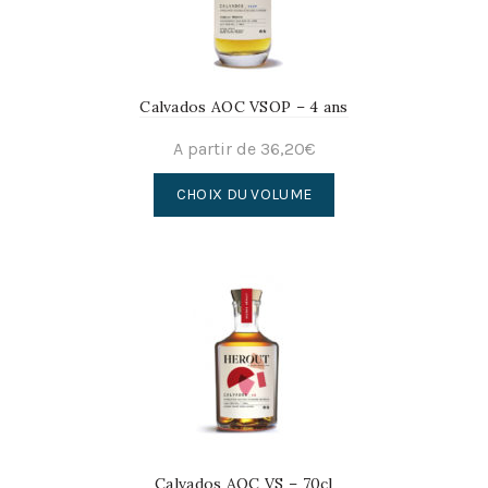
choisies
sur
la
page
Calvados AOC VSOP – 4 ans
du
produit
A partir de
36,20
€
Ce
CHOIX DU VOLUME
produit
a
plusieurs
variations.
Les
options
peuvent
être
choisies
sur
la
page
Calvados AOC VS – 70cl