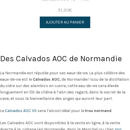
du
produit
51,20
€
AJOUTER AU PANIER
Des Calvados AOC de Normandie
La Normandie est réputée pour ses eaux-de-vie. La plus célèbre des
eaux-de-vie est le
Calvados AOC
, de Normandie ! Issu de la distillation
du cidre sur des alambics en cuivre, cette eau-de-vie sera élevée
longuement en fût de chêne à l’abri des regard, dans le secret de la
cave, et sous la bienveillance des anges qui auront leur part.
Le
Calvados AOC VS
sera l’alcool idéal pour le
trou normand
.
Les Calvados AOC sont disponibles à la vente en ligne, à la vente
directe à la cidrerie (en Normandie, dans la Manche) ou chez
nos