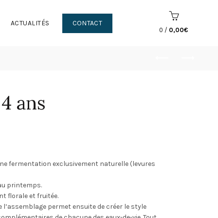
ACTUALITÉS
CONTACT
0
/
0,00
€
4 ans
e fermentation exclusivement naturelle (levures
 au printemps.
 florale et fruitée.
e l’assemblage permet ensuite de créer le style
complémentaires de chacune des eaux-de-vie. Tout