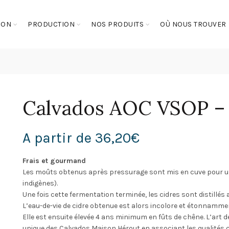
SON
PRODUCTION
NOS PRODUITS
OÙ NOUS TROUVER
Calvados AOC VSOP – 
A partir de
36,20
€
Frais et gourmand
Les moûts obtenus après pressurage sont mis en cuve pour un
indigènes).
Une fois cette fermentation terminée, les cidres sont distillés
L’eau-de-vie de cidre obtenue est alors incolore et étonnamment
Elle est ensuite élevée 4 ans minimum en fûts de chêne. L’art d
unique des Calvados Maison Hérout en associant les qualités 