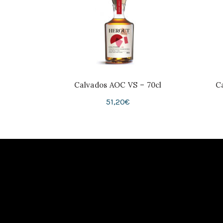
Calvados AOC VS – 70cl
C
51,20
€
Ajouter Au Panier