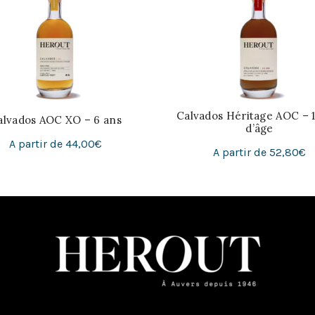
Calvados Héritage AOC – 1
alvados AOC XO – 6 ans
d’âge
A partir de
44,00
€
A partir de
52,80
€
Ce
Choix Du Volume
Ce
Choix Du Volume
produit
pro
a
a
plusieurs
plu
variations.
var
Les
Les
options
opt
peuvent
peu
être
êtr