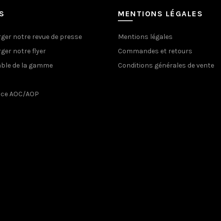
choisies
cho
S
MENTIONS LÉGALES
sur
sur
la
la
ger notre revue de presse
Mentions légales
page
pa
ger notre flyer
Commandes et retours
du
du
produit
ble de la gamme
Conditions générales de vente
pro
nce AOC/AOP