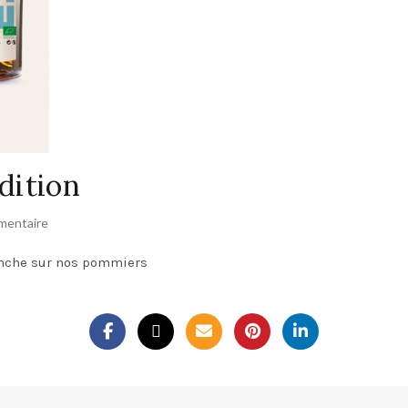
adition
mentaire
enche sur nos pommiers