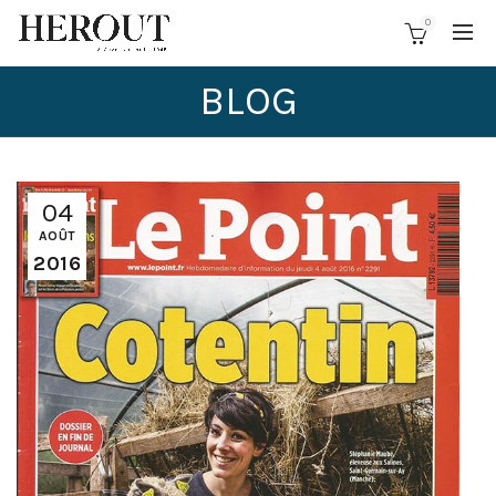
0
BLOG
04
AOÛT
2016