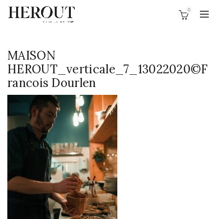
0
MAISON
HEROUT_verticale_7_13022020©F
rancois Dourlen