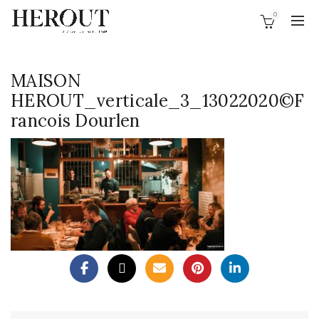
0
MAISON
HEROUT_verticale_3_13022020©F
rancois Dourlen